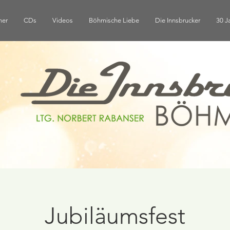
ner
CDs
Videos
Böhmische Liebe
Die Innsbrucker
30 J
Jubiläumsfest