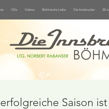
ner
CDs
Videos
Böhmische Liebe
Die Innsbrucker
30 J
erfolgreiche Saison ist