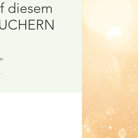
f diesem
SUCHERN
en
.