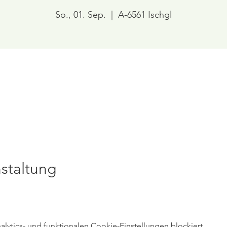
So., 01. Sep.
  |  
A-6561 Ischgl
staltung
ytics- und funktionalen Cookie-Einstellungen blockiert.