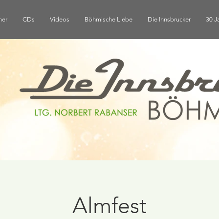
ner
CDs
Videos
Böhmische Liebe
Die Innsbrucker
30 J
Almfest