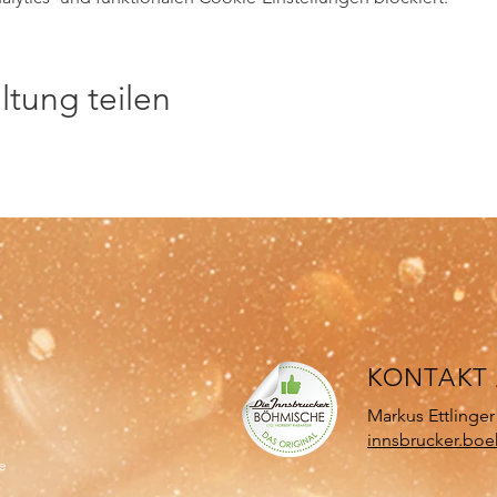
ltung teilen
KONTA
KT
Markus Ettlinger
innsbrucker.bo
e